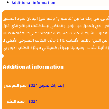
Additional information
ولى. في رحلة ما بين “هامبورج” وشواطئ اليونان يعود المحقق
لغواص الذي يتعمق عبر الزمن والماضي ليستكشف الواقع الذي فاق
خياله.nالمؤلف:nدرس “مينوس إفستاثياديس” القانون في أثينا وهانوفر. ترك المحاماة ليتفرغ للكتابة والأدب وهوايته وركوب القوارب الشراعية. حصلت مسرحيته “الوجبة” على
جائزة الكاتب المسرحي الأصلي لـ E.T.E. وتُرجمت إلى الإنجليزية والألمانية والفرنسية والمجرية. نشرت روايته “الفصل الثاني من الليل” باللغة الألمانية.nنشرت روايته “الغواص”
Additional information
إصدارات معرض 2024
اسم الموضوع
سنه النشر
2024