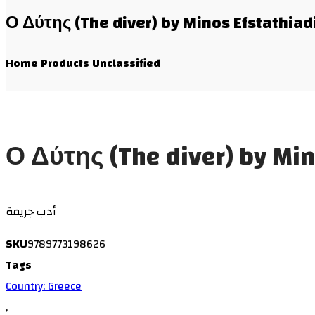
Ο Δύτης (The diver) by Minos Efstathiad
Home
Products
Unclassified
Ο Δύτης (The diver) by Min
أدب جريمة
SKU
9789773198626
Tags
Country: Greece
,