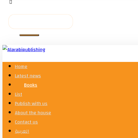
Home
Latest news
Books
List
Publish with us
About the house
Contact us
العربية