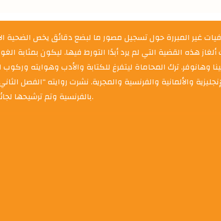
يات غير المبررة حول تسجيل مصور ما لبضع دقائق يخص الضحية الأ
غاز هذه القضية التي لم يرد أبدًا التورط فيها. ليكون بمثابة ا
بالفرنسية وتم ترشيحها لجائزة أثينا للأدب ، وفيوليتا نيجرا أوكسيتاني وجائزة الكتاب الأوروبي.