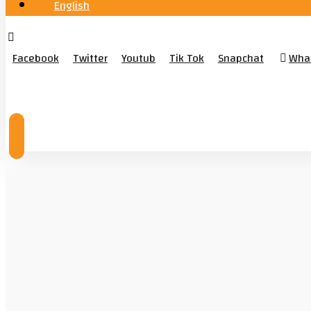
English
Facebook
Twitter
Youtub
Tik Tok
Snapchat
Wha
© Copyright 2026