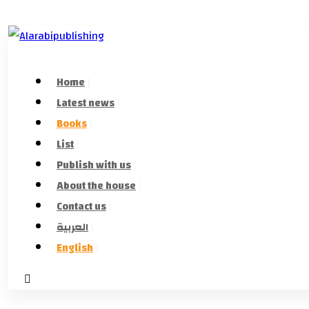
Home
Latest news
Books
List
Publish with us
About the house
Contact us
العربية
English