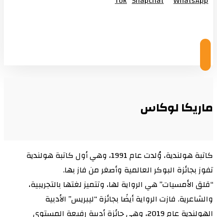
Tok
Snapchat
WhatsApp
© Copyright 2026
ماريكا لوكاس
كاتبة هولندية، وُلدت عام 1991، وهي أول كاتبة هولندية
تفوز بجائزة البوكر العالمية وأصغر من فاز بها.
“قلق الأمسيات” هي الرواية لها، وتتميز لغتها بالتجريبية،
والشاعرية. فازت الرواية أيضًا بجائزة “ليبريس” الأدبية
الهولندية عام 2019، وهي جائزة أدبية رفيعة المستوى