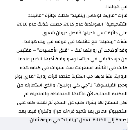
في هولندا.
فازت “ماريكا لوكاس رينفيلد” كذلك بجائزة “مانبلاد
التشجيعية” الهولندية عام 2015. حصلت كذلك عام 2016
على جائزة “سي بادينج” لأفضل ديوان شعري.
نشأت “رينفيلد” مع عائلتها في مزرعة في ريف هولندا،
وقد أوضحت أن روايتها تلك – “قلق الأمسيات” – مقتبس
من جزء حقيقي في حياتها وهو وفاة أخيها الكبير عندما
كانت في الثالثة. استغرقت ست سنوات في كتابة هذه
الرواية. نشأ لديها حب الكتابة عندما قرأت رواية “هاري بوتر
وحجر الفيلسوف” لـ”جي كي رولينج”، والذي استعارته من
المكتبة المحلية، لأن عائلتها المتحفظة والمتدينة لم
تكن لتسمح لها بشراء كتب عن السحر، ثم نقلته كله على
الكمبيوتر الخاص بها لتعيد قراءته مرارًا وتكرارًا فيما بعد.
إضافة إلى الكتابة، تعمل “رينفيلد” في مزرعة ألبان.